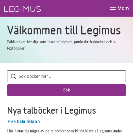
Gå till huvudinnehåll
Meny
Välkommen till Legimus
Biblioteket för dig som läser talböcker, punktskriftsböcker och e-
textböcker
Sök
böcker
Sök
Nya talböcker i Legimus
Nya talböcker i Legimus
Visa hela listan
Här hittar du några av de talböcker som blivit klara i Legimus under