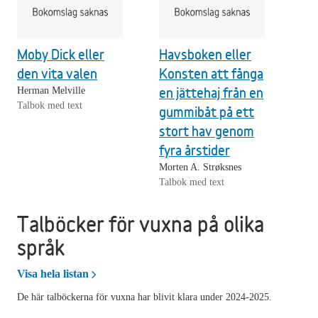
Moby Dick eller
Havsboken eller
den vita valen
Konsten att fånga
en jättehaj från en
Herman Melville
Talbok med text
gummibåt på ett
stort hav genom
fyra årstider
Morten A. Strøksnes
Talbok med text
Talböcker för vuxna på olika
språk
Talböcker för vuxna på olika språk
Visa hela listan
De här talböckerna för vuxna har blivit klara under 2024-2025.