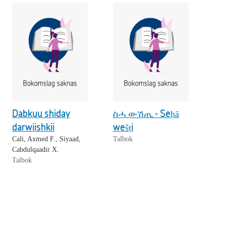
Dabkuu shiday
ስሓ ውሽጢ ◦ Seḥā
darwiishkii
wešṭi
Cali, Axmed F., Siyaad,
Talbok
Cabdulqaadir X.
Talbok