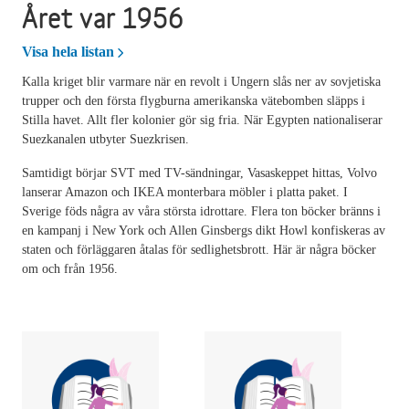
Året var 1956
Året var 1956
Visa hela listan
Kalla kriget blir varmare när en revolt i Ungern slås ner av sovjetiska
trupper och den första flygburna amerikanska vätebomben släpps i
Stilla havet. Allt fler kolonier gör sig fria. När Egypten nationaliserar
Suezkanalen utbyter Suezkrisen.
Samtidigt börjar SVT med TV-sändningar, Vasaskeppet hittas, Volvo
lanserar Amazon och IKEA monterbara möbler i platta paket. I
Sverige föds några av våra största idrottare. Flera ton böcker bränns i
en kampanj i New York och Allen Ginsbergs dikt Howl konfiskeras av
staten och förläggaren åtalas för sedlighetsbrott. Här är några böcker
om och från 1956.