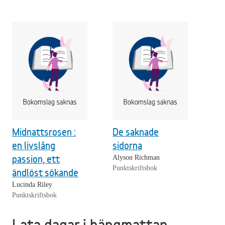
Midnattsrosen :
De saknade
en livslång
sidorna
passion, ett
Alyson Richman
Punktskriftsbok
ändlöst sökande
Lucinda Riley
Punktskriftsbok
Lata dagar i hängmattan