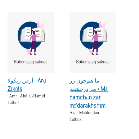
ما هم‌چون زر
أرض زيكولا ◦ Arḍ
Zīkūlā
می‌درخشیم ◦ Mā
hamchūn zar
ʿAmr ʿAbd al-Ḥamīd
Talbok
mī'darakhshīm
Azar Mahloujian
Talbok