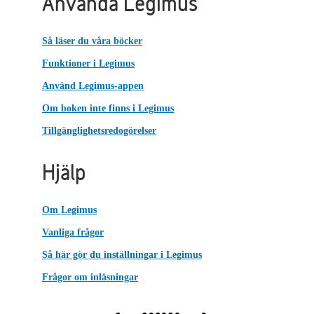
Använda Legimus
Så läser du våra böcker
Funktioner i Legimus
Använd Legimus-appen
Om boken inte finns i Legimus
Tillgänglighetsredogörelser
Hjälp
Om Legimus
Vanliga frågor
Så här gör du inställningar i Legimus
Frågor om inläsningar