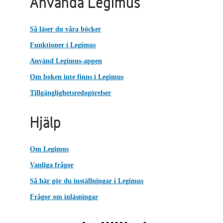
Använda Legimus
Så läser du våra böcker
Funktioner i Legimus
Använd Legimus-appen
Om boken inte finns i Legimus
Tillgänglighetsredogörelser
Hjälp
Om Legimus
Vanliga frågor
Så här gör du inställningar i Legimus
Frågor om inläsningar