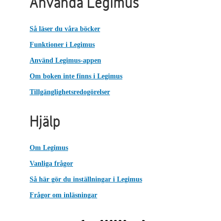
Använda Legimus
Så läser du våra böcker
Funktioner i Legimus
Använd Legimus-appen
Om boken inte finns i Legimus
Tillgänglighetsredogörelser
Hjälp
Om Legimus
Vanliga frågor
Så här gör du inställningar i Legimus
Frågor om inläsningar