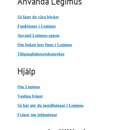
Använda Legimus
Så läser du våra böcker
Funktioner i Legimus
Använd Legimus-appen
Om boken inte finns i Legimus
Tillgänglighetsredogörelser
Hjälp
Om Legimus
Vanliga frågor
Så här gör du inställningar i Legimus
Frågor om inläsningar