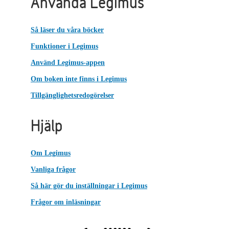
Använda Legimus
Så läser du våra böcker
Funktioner i Legimus
Använd Legimus-appen
Om boken inte finns i Legimus
Tillgänglighetsredogörelser
Hjälp
Om Legimus
Vanliga frågor
Så här gör du inställningar i Legimus
Frågor om inläsningar