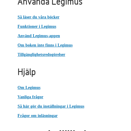
Använda Legimus
Så läser du våra böcker
Funktioner i Legimus
Använd Legimus-appen
Om boken inte finns i Legimus
Tillgänglighetsredogörelser
Hjälp
Om Legimus
Vanliga frågor
Så här gör du inställningar i Legimus
Frågor om inläsningar