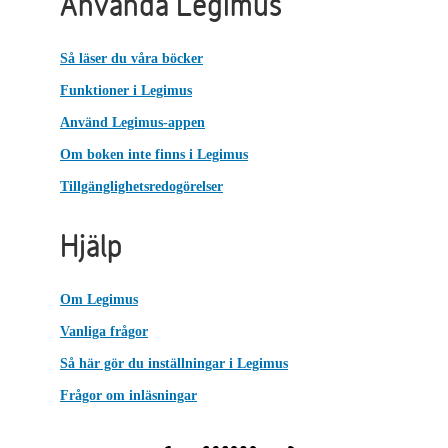
Använda Legimus
Så läser du våra böcker
Funktioner i Legimus
Använd Legimus-appen
Om boken inte finns i Legimus
Tillgänglighetsredogörelser
Hjälp
Om Legimus
Vanliga frågor
Så här gör du inställningar i Legimus
Frågor om inläsningar