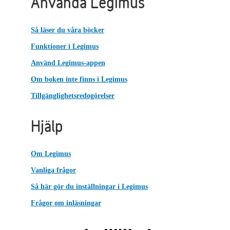
Använda Legimus
Så läser du våra böcker
Funktioner i Legimus
Använd Legimus-appen
Om boken inte finns i Legimus
Tillgänglighetsredogörelser
Hjälp
Om Legimus
Vanliga frågor
Så här gör du inställningar i Legimus
Frågor om inläsningar