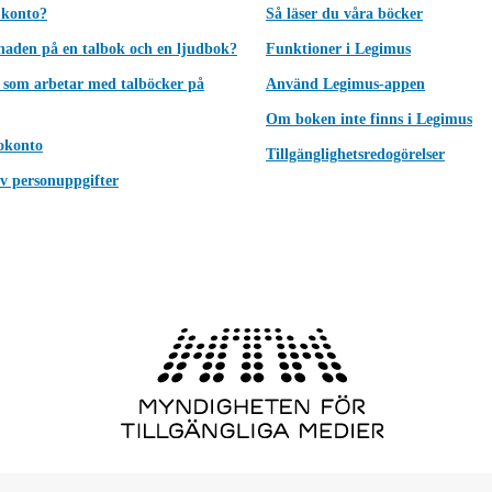
 konto?
Så läser du våra böcker
lnaden på en talbok och en ljudbok?
Funktioner i Legimus
 som arbetar med talböcker på
Använd Legimus-appen
Om boken inte finns i Legimus
okonto
Tillgänglighetsredogörelser
v personuppgifter