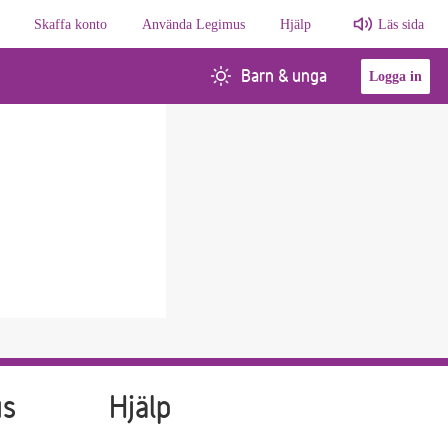
Skaffa konto
Använda Legimus
Hjälp
Läs sida
Barn & unga
Logga in
us
Hjälp