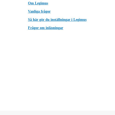
Om Legimus
Vanliga frågor
Så här gör du inställningar i Legimus
Frågor om inläsningar