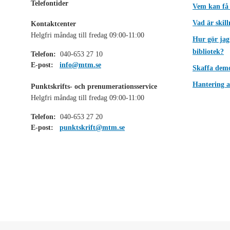
Telefontider
Vem kan få
Vad är skil
Kontaktcenter
Helgfri måndag till fredag 09:00-11:00
Hur gör jag
bibliotek?
Telefon:
040-653 27 10
E-post:
info@mtm.se
Skaffa dem
Hantering a
Punktskrifts- och prenumerationsservice
Helgfri måndag till fredag 09:00-11:00
Telefon:
040-653 27 20
E-post:
punktskrift@mtm.se