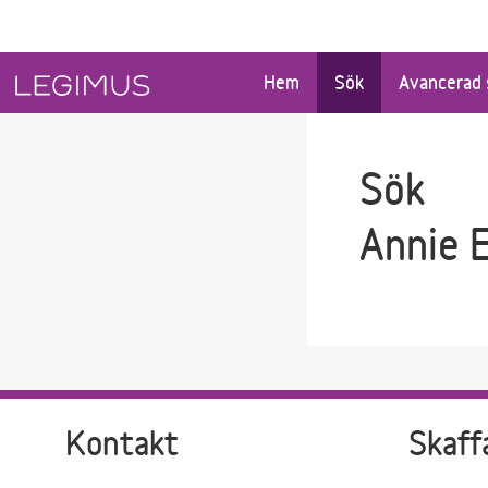
Gå till sökfältet
Gå till huvudinnehåll
Hem
Sök
Avancerad 
Sök
Annie 
Kontakt
Skaff