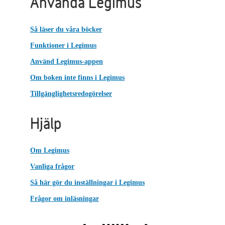
Använda Legimus
Så läser du våra böcker
Funktioner i Legimus
Använd Legimus-appen
Om boken inte finns i Legimus
Tillgänglighetsredogörelser
Hjälp
Om Legimus
Vanliga frågor
Så här gör du inställningar i Legimus
Frågor om inläsningar