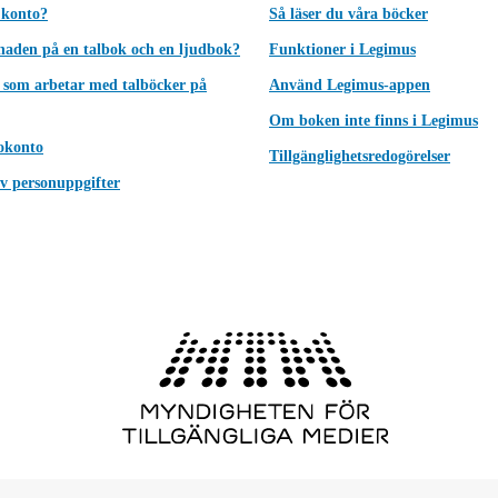
 konto?
Så läser du våra böcker
lnaden på en talbok och en ljudbok?
Funktioner i Legimus
 som arbetar med talböcker på
Använd Legimus-appen
Om boken inte finns i Legimus
okonto
Tillgänglighetsredogörelser
v personuppgifter