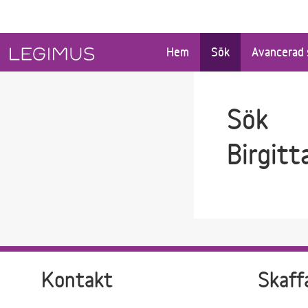
Gå till sökfältet
Gå till huvudinnehåll
Hem
Sök
Avancerad 
Sök
Birgit
Kontakt
Skaff