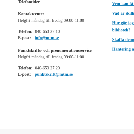
Telefontider
Vem kan få
Vad är skil
Kontaktcenter
Helgfri måndag till fredag 09:00-11:00
Hur gör jag
bibliotek?
Telefon:
040-653 27 10
E-post:
info@mtm.se
Skaffa dem
Hantering a
Punktskrifts- och prenumerationsservice
Helgfri måndag till fredag 09:00-11:00
Telefon:
040-653 27 20
E-post:
punktskrift@mtm.se