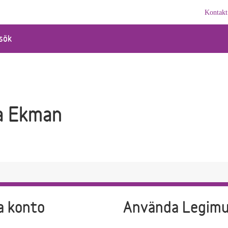
Kontakt
sök
ta Ekman
a konto
Använda Legim