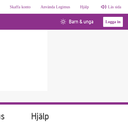
Skaffa konto
Använda Legimus
Hjälp
Läs sida
Barn & unga
Logga in
us
Hjälp