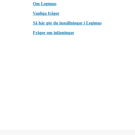
Om Legimus
Vanliga frågor
Så här gör du inställningar i Legimus
Frågor om inläsningar