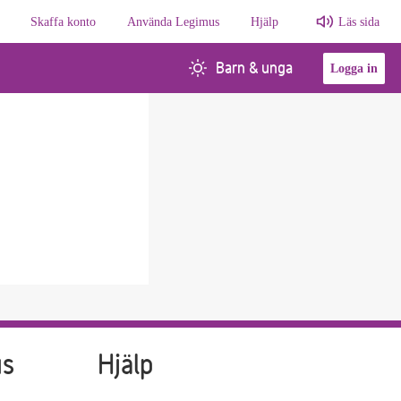
Skaffa konto
Använda Legimus
Hjälp
Läs sida
Barn & unga
Logga in
us
Hjälp