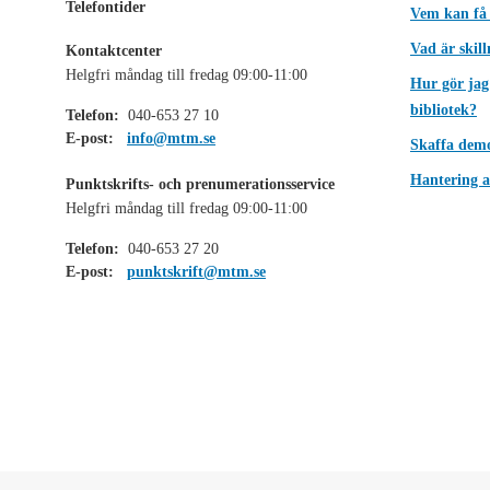
Telefontider
Vem kan få
Vad är skil
Kontaktcenter
Helgfri måndag till fredag 09:00-11:00
Hur gör jag
bibliotek?
Telefon:
040-653 27 10
E-post:
info@mtm.se
Skaffa dem
Hantering a
Punktskrifts- och prenumerationsservice
Helgfri måndag till fredag 09:00-11:00
Telefon:
040-653 27 20
E-post:
punktskrift@mtm.se