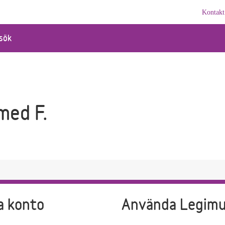
Kontakt
sök
med F.
a konto
Använda Legim