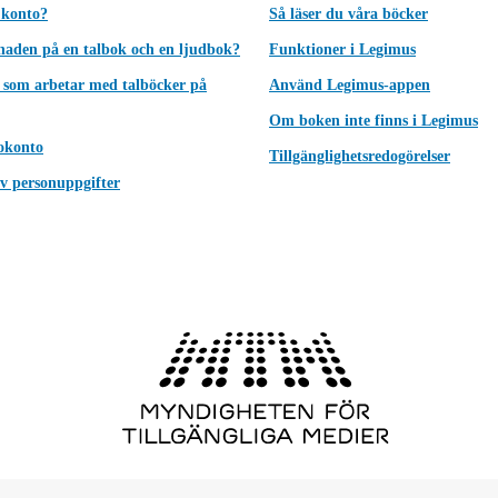
 konto?
Så läser du våra böcker
lnaden på en talbok och en ljudbok?
Funktioner i Legimus
 som arbetar med talböcker på
Använd Legimus-appen
Om boken inte finns i Legimus
okonto
Tillgänglighetsredogörelser
v personuppgifter