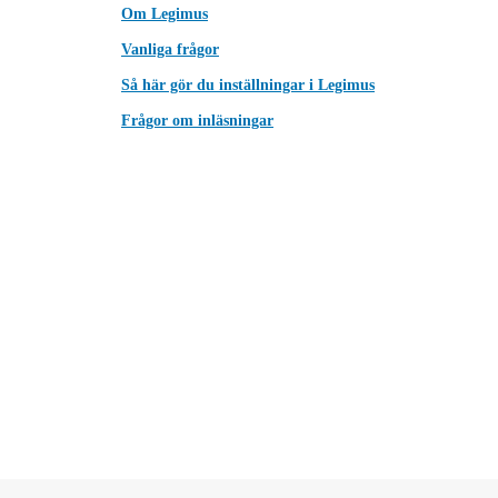
Om Legimus
Vanliga frågor
Så här gör du inställningar i Legimus
Frågor om inläsningar