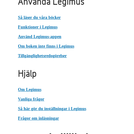
Använda Legimus
Så läser du våra böcker
Funktioner i Legimus
Använd Legimus-appen
Om boken inte finns i Legimus
Tillgänglighetsredogörelser
Hjälp
Om Legimus
Vanliga frågor
Så här gör du inställningar i Legimus
Frågor om inläsningar