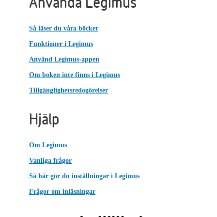
Använda Legimus
Så läser du våra böcker
Funktioner i Legimus
Använd Legimus-appen
Om boken inte finns i Legimus
Tillgänglighetsredogörelser
Hjälp
Om Legimus
Vanliga frågor
Så här gör du inställningar i Legimus
Frågor om inläsningar