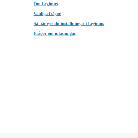
Om Legimus
Vanliga frågor
Så här gör du inställningar i Legimus
Frågor om inläsningar