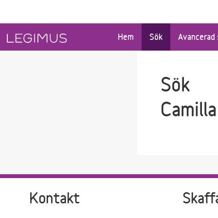
Gå till sökfältet
Gå till huvudinnehåll
Hem
Sök
Avancerad 
Sök
Camilla
Kontakt
Skaff