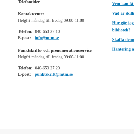
Telefontider
Vem kan få
Vad är skil
Kontaktcenter
Helgfri måndag till fredag 09:00-11:00
Hur gör jag
bibliotek?
Telefon:
040-653 27 10
E-post:
info@mtm.se
Skaffa dem
Hantering a
Punktskrifts- och prenumerationsservice
Helgfri måndag till fredag 09:00-11:00
Telefon:
040-653 27 20
E-post:
punktskrift@mtm.se