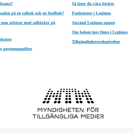
 konto?
Så läser du våra böcker
lnaden på en talbok och en ljudbok?
Funktioner i Legimus
 som arbetar med talböcker på
Använd Legimus-appen
Om boken inte finns i Legimus
okonto
Tillgänglighetsredogörelser
v personuppgifter