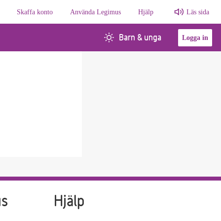
Skaffa konto
Använda Legimus
Hjälp
Läs sida
Barn & unga
Logga in
us
Hjälp