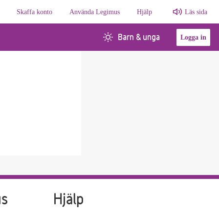
Skaffa konto
Använda Legimus
Hjälp
Läs sida
Barn & unga
Logga in
us
Hjälp