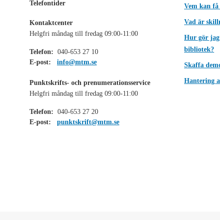
Telefontider
Vem kan få
Vad är skil
Kontaktcenter
Helgfri måndag till fredag 09:00-11:00
Hur gör jag
bibliotek?
Telefon:
040-653 27 10
E-post:
info@mtm.se
Skaffa dem
Hantering a
Punktskrifts- och prenumerationsservice
Helgfri måndag till fredag 09:00-11:00
Telefon:
040-653 27 20
E-post:
punktskrift@mtm.se