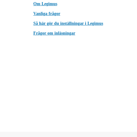
Om Legimus
Vanliga frågor
Så här gör du inställningar i Legimus
Frågor om inläsningar