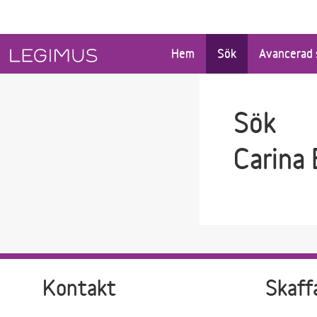
Gå till sökfältet
Gå till huvudinnehåll
Hem
Sök
Avancerad 
Sök
Carina
Kontakt
Skaff