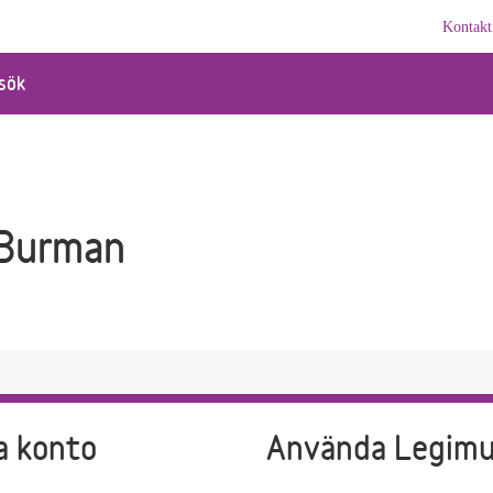
Kontakt
sök
 Burman
a konto
Använda Legim