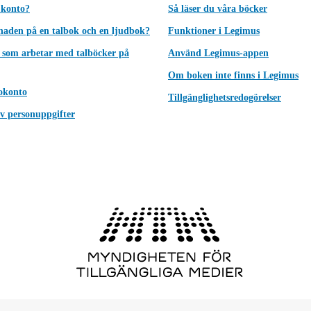
 konto?
Så läser du våra böcker
lnaden på en talbok och en ljudbok?
Funktioner i Legimus
 som arbetar med talböcker på
Använd Legimus-appen
Om boken inte finns i Legimus
okonto
Tillgänglighetsredogörelser
v personuppgifter