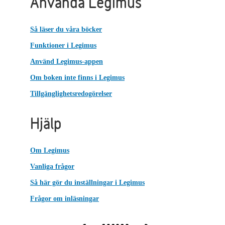
Använda Legimus
Så läser du våra böcker
Funktioner i Legimus
Använd Legimus-appen
Om boken inte finns i Legimus
Tillgänglighetsredogörelser
Hjälp
Om Legimus
Vanliga frågor
Så här gör du inställningar i Legimus
Frågor om inläsningar