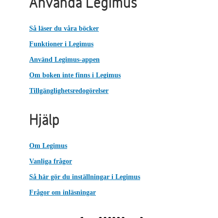
Använda Legimus
Så läser du våra böcker
Funktioner i Legimus
Använd Legimus-appen
Om boken inte finns i Legimus
Tillgänglighetsredogörelser
Hjälp
Om Legimus
Vanliga frågor
Så här gör du inställningar i Legimus
Frågor om inläsningar