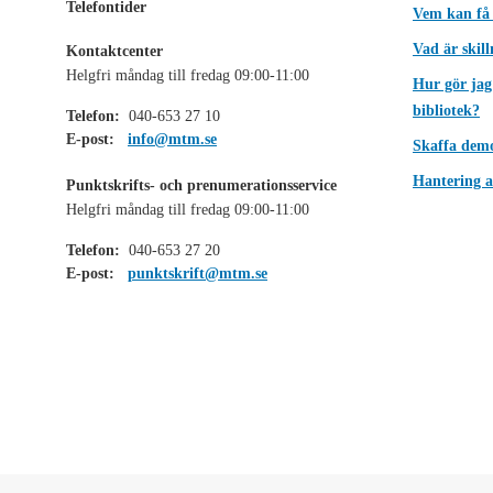
Telefontider
Vem kan få
Vad är skil
Kontaktcenter
Helgfri måndag till fredag 09:00-11:00
Hur gör jag
bibliotek?
Telefon:
040-653 27 10
E-post:
info@mtm.se
Skaffa dem
Hantering a
Punktskrifts- och prenumerationsservice
Helgfri måndag till fredag 09:00-11:00
Telefon:
040-653 27 20
E-post:
punktskrift@mtm.se