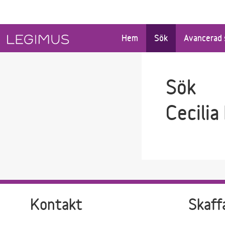
Gå till sökfältet
Gå till huvudinnehåll
Hem
Sök
Avancerad 
Sök
Cecilia
Kontakt
Skaff