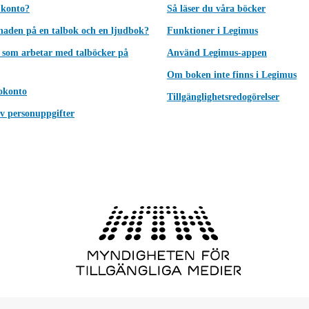
 konto?
Så läser du våra böcker
lnaden på en talbok och en ljudbok?
Funktioner i Legimus
 som arbetar med talböcker på
Använd Legimus-appen
Om boken inte finns i Legimus
okonto
Tillgänglighetsredogörelser
v personuppgifter