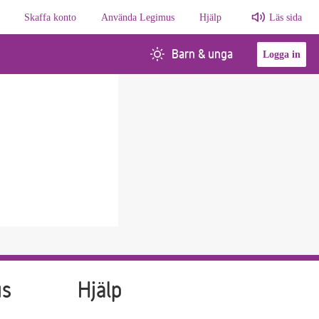
Skaffa konto
Använda Legimus
Hjälp
Läs sida
Barn & unga
Logga in
us
Hjälp