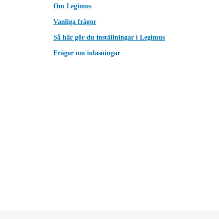
Om Legimus
Vanliga frågor
Så här gör du inställningar i Legimus
Frågor om inläsningar