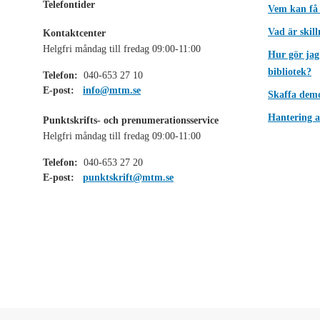
Telefontider
Vem kan få
Vad är skil
Kontaktcenter
Helgfri måndag till fredag 09:00-11:00
Hur gör jag
bibliotek?
Telefon:
040-653 27 10
E-post:
info@mtm.se
Skaffa dem
Hantering a
Punktskrifts- och prenumerationsservice
Helgfri måndag till fredag 09:00-11:00
Telefon:
040-653 27 20
E-post:
punktskrift@mtm.se