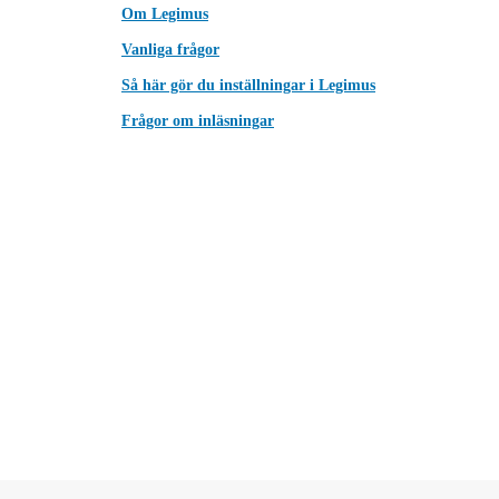
Om Legimus
Vanliga frågor
Så här gör du inställningar i Legimus
Frågor om inläsningar