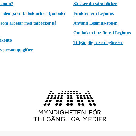
 konto?
Så läser du våra böcker
lnaden på en talbok och en ljudbok?
Funktioner i Legimus
 som arbetar med talböcker på
Använd Legimus-appen
Om boken inte finns i Legimus
okonto
Tillgänglighetsredogörelser
v personuppgifter