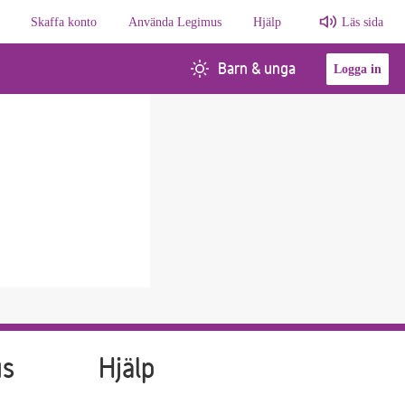
Skaffa konto
Använda Legimus
Hjälp
Läs sida
Barn & unga
Logga in
us
Hjälp