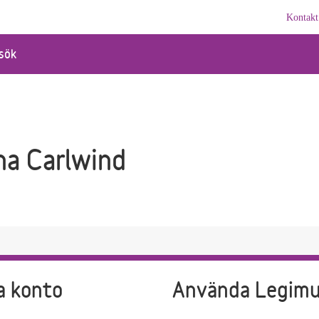
Kontakt
sök
na Carlwind
a konto
Använda Legim