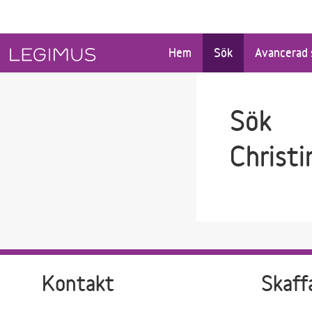
Gå till sökfältet
Gå till huvudinnehåll
Hem
Sök
Avancerad 
Sök
Christi
Kontakt
Skaff