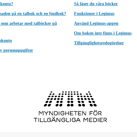
 konto?
Så läser du våra böcker
lnaden på en talbok och en ljudbok?
Funktioner i Legimus
 som arbetar med talböcker på
Använd Legimus-appen
Om boken inte finns i Legimus
okonto
Tillgänglighetsredogörelser
v personuppgifter