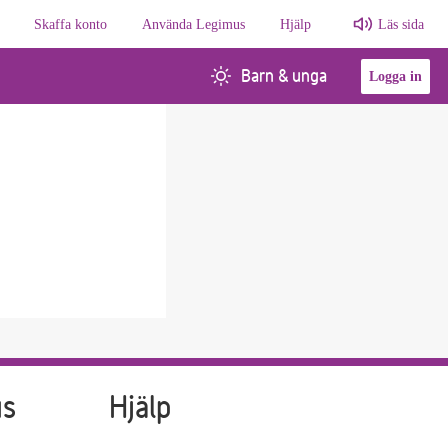
Skaffa konto
Använda Legimus
Hjälp
Läs sida
Barn & unga
Logga in
us
Hjälp