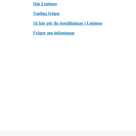
Om Legimus
Vanliga frågor
Så här gör du inställningar i Legimus
Frågor om inläsningar