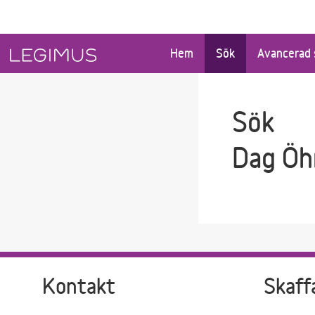
Gå till sökfältet
Gå till huvudinnehåll
Hem
Sök
Avancerad 
Sök
Dag Öh
Kontakt
Skaff