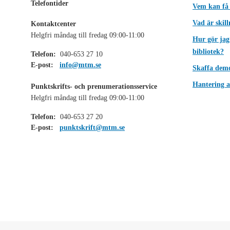
Telefontider
Vem kan få
Vad är skil
Kontaktcenter
Helgfri måndag till fredag 09:00-11:00
Hur gör jag
bibliotek?
Telefon:
040-653 27 10
E-post:
info@mtm.se
Skaffa dem
Hantering a
Punktskrifts- och prenumerationsservice
Helgfri måndag till fredag 09:00-11:00
Telefon:
040-653 27 20
E-post:
punktskrift@mtm.se