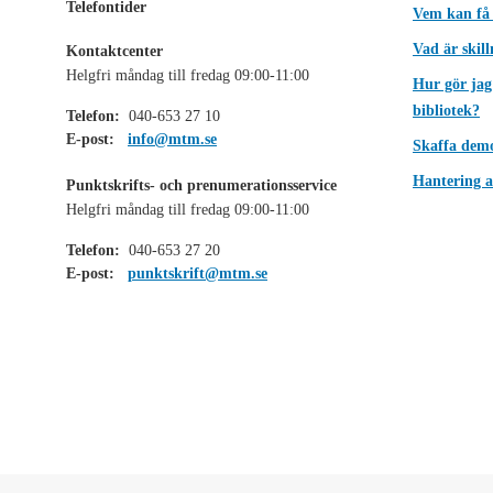
Telefontider
Vem kan få
Vad är skil
Kontaktcenter
Helgfri måndag till fredag 09:00-11:00
Hur gör jag
bibliotek?
Telefon:
040-653 27 10
E-post:
info@mtm.se
Skaffa dem
Hantering a
Punktskrifts- och prenumerationsservice
Helgfri måndag till fredag 09:00-11:00
Telefon:
040-653 27 20
E-post:
punktskrift@mtm.se