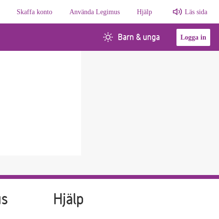
Skaffa konto
Använda Legimus
Hjälp
Läs sida
Barn & unga
Logga in
us
Hjälp