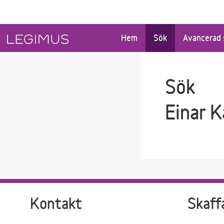
Gå till sökfältet
Gå till huvudinnehåll
Hem
Sök
Avancerad 
Sök
Einar 
Kontakt
Skaff