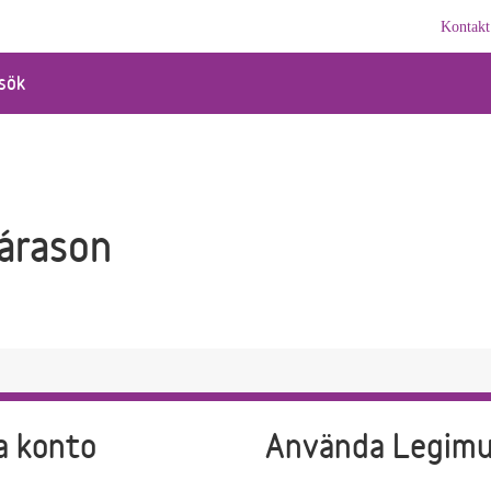
Kontakt
sök
Kárason
a konto
Använda Legim