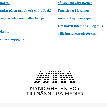
 konto?
Så läser du våra böcker
lnaden på en talbok och en ljudbok?
Funktioner i Legimus
 som arbetar med talböcker på
Använd Legimus-appen
Om boken inte finns i Legimus
okonto
Tillgänglighetsredogörelser
v personuppgifter