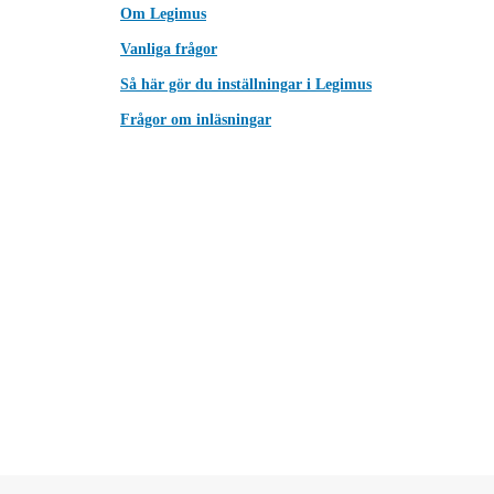
Om Legimus
Vanliga frågor
Så här gör du inställningar i Legimus
Frågor om inläsningar