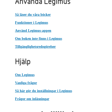
Använda Legimus
Så läser du våra böcker
Funktioner i Legimus
Använd Legimus-appen
Om boken inte finns i Legimus
Tillgänglighetsredogörelser
Hjälp
Om Legimus
Vanliga frågor
Så här gör du inställningar i Legimus
Frågor om inläsningar