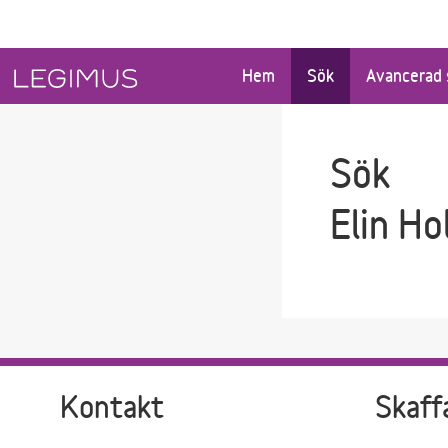
Gå till sökfältet
Gå till huvudinnehåll
Hem
Sök
Avancerad 
Sök
Elin H
Kontakt
Skaff