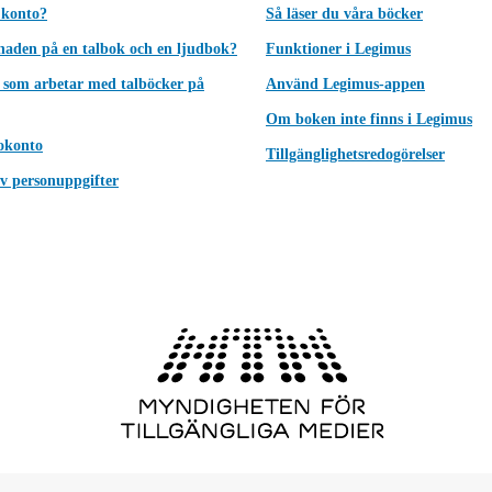
 konto?
Så läser du våra böcker
lnaden på en talbok och en ljudbok?
Funktioner i Legimus
 som arbetar med talböcker på
Använd Legimus-appen
Om boken inte finns i Legimus
okonto
Tillgänglighetsredogörelser
v personuppgifter