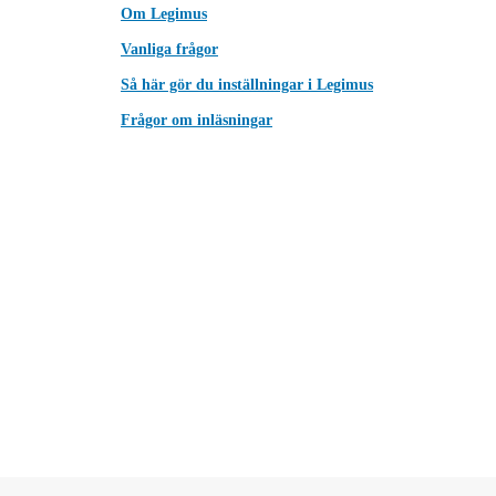
Om Legimus
Vanliga frågor
Så här gör du inställningar i Legimus
Frågor om inläsningar