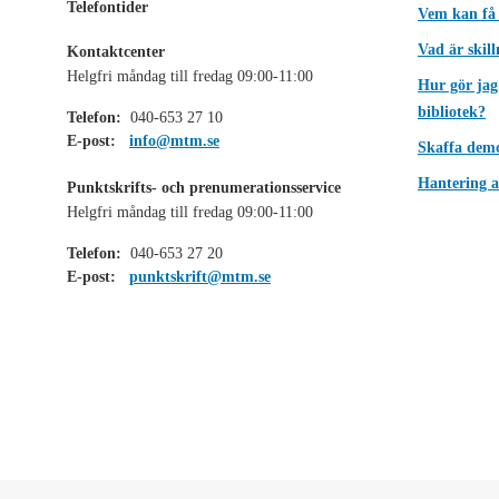
Telefontider
Vem kan få
Vad är skil
Kontaktcenter
Helgfri måndag till fredag 09:00-11:00
Hur gör jag
bibliotek?
Telefon:
040-653 27 10
E-post:
info@mtm.se
Skaffa dem
Hantering a
Punktskrifts- och prenumerationsservice
Helgfri måndag till fredag 09:00-11:00
Telefon:
040-653 27 20
E-post:
punktskrift@mtm.se