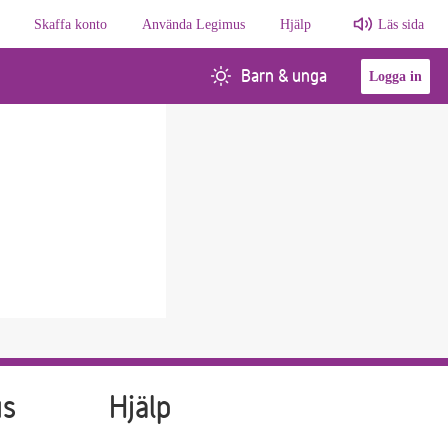
Skaffa konto
Använda Legimus
Hjälp
Läs sida
Barn & unga
Logga in
us
Hjälp