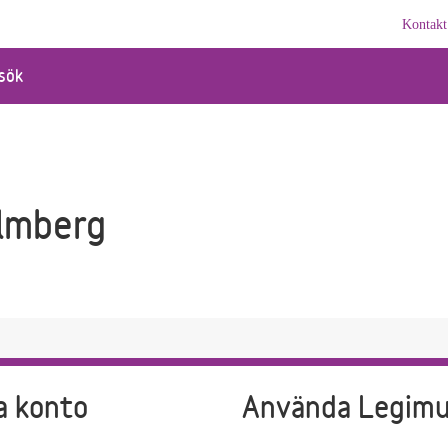
Kontakt
sök
olmberg
a konto
Använda Legim