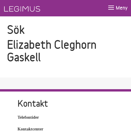
Gå till sökfältet
Gå till huvudinnehåll
Meny
Sök
Elizabeth Cleghorn
Gaskell
Kontakt
Telefontider
Kontaktcenter