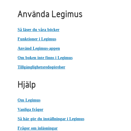
Använda Legimus
Så läser du våra böcker
Funktioner i Legimus
Använd Legimus-appen
Om boken inte finns i Legimus
Tillgänglighetsredogörelser
Hjälp
Om Legimus
Vanliga frågor
Så här gör du inställningar i Legimus
Frågor om inläsningar