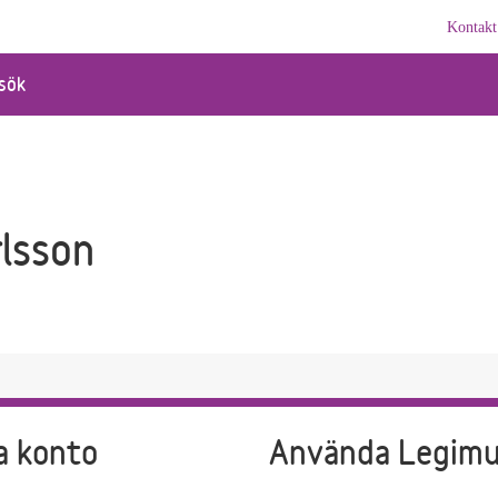
Kontakt
sök
rlsson
a konto
Använda Legim