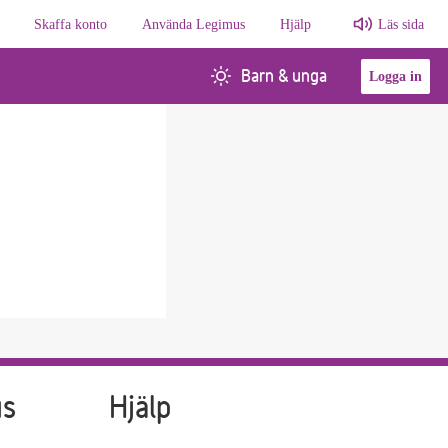
Skaffa konto
Använda Legimus
Hjälp
Läs sida
Barn & unga
Logga in
us
Hjälp