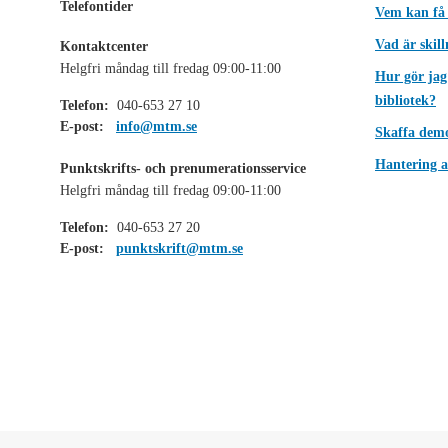
Telefontider
Vem kan få
Vad är skil
Kontaktcenter
Helgfri måndag till fredag 09:00-11:00
Hur gör jag
bibliotek?
Telefon:
040-653 27 10
E-post:
info@mtm.se
Skaffa dem
Hantering a
Punktskrifts- och prenumerationsservice
Helgfri måndag till fredag 09:00-11:00
Telefon:
040-653 27 20
E-post:
punktskrift@mtm.se