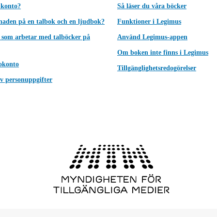
 konto?
Så läser du våra böcker
lnaden på en talbok och en ljudbok?
Funktioner i Legimus
 som arbetar med talböcker på
Använd Legimus-appen
Om boken inte finns i Legimus
okonto
Tillgänglighetsredogörelser
v personuppgifter