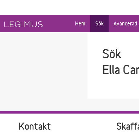
Gå till sökfältet
Gå till huvudinnehåll
Hem
Sök
Avancerad 
Sök
Ella Ca
Kontakt
Skaff