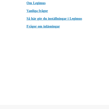
Om Legimus
Vanliga frågor
Så här gör du inställningar i Legimus
Frågor om inläsningar