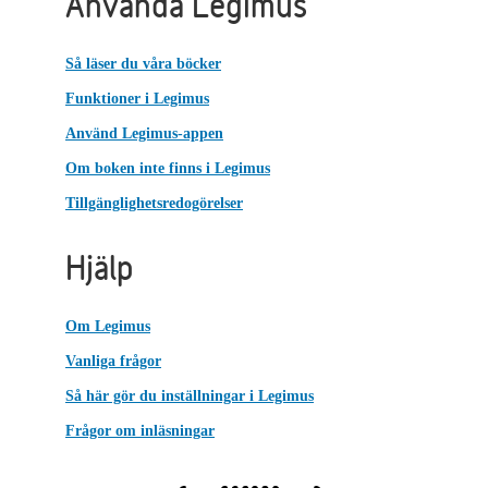
Använda Legimus
Så läser du våra böcker
Funktioner i Legimus
Använd Legimus-appen
Om boken inte finns i Legimus
Tillgänglighetsredogörelser
Hjälp
Om Legimus
Vanliga frågor
Så här gör du inställningar i Legimus
Frågor om inläsningar