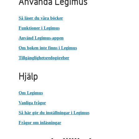
Använda Legimus
Så läser du våra böcker
Funktioner i Legimus
Använd Legimus-appen
Om boken inte finns i Legimus
Tillgänglighetsredogörelser
Hjälp
Om Legimus
Vanliga frågor
Så här gör du inställningar i Legimus
Frågor om inläsningar