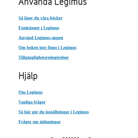
Använda Legimus
Så läser du våra böcker
Funktioner i Legimus
Använd Legimus-appen
Om boken inte finns i Legimus
Tillgänglighetsredogörelser
Hjälp
Om Legimus
Vanliga frågor
Så här gör du inställningar i Legimus
Frågor om inläsningar