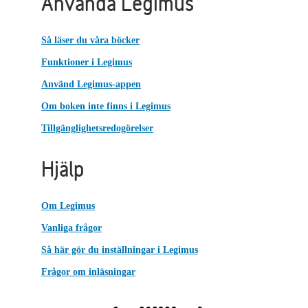
Använda Legimus
Så läser du våra böcker
Funktioner i Legimus
Använd Legimus-appen
Om boken inte finns i Legimus
Tillgänglighetsredogörelser
Hjälp
Om Legimus
Vanliga frågor
Så här gör du inställningar i Legimus
Frågor om inläsningar