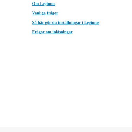
Om Legimus
Vanliga frågor
Så här gör du inställningar i Legimus
Frågor om inläsningar