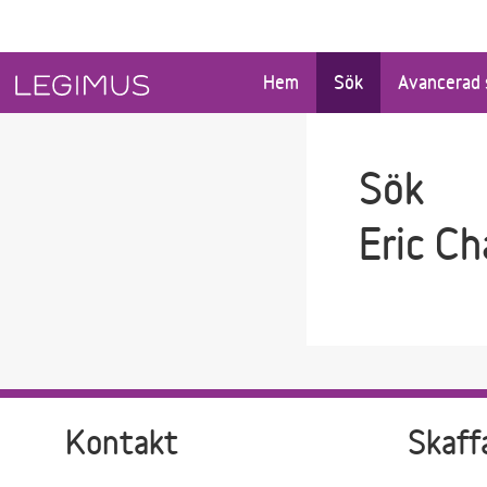
Gå till sökfältet
Gå till huvudinnehåll
Hem
Sök
Avancerad 
Sök
Eric Ch
Kontakt
Skaff