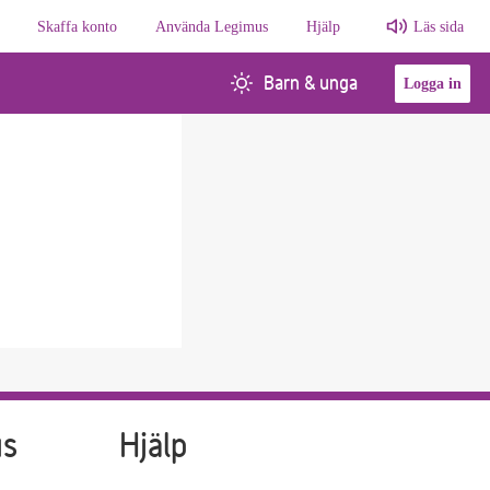
Skaffa konto
Använda Legimus
Hjälp
Läs sida
Barn & unga
Logga in
us
Hjälp