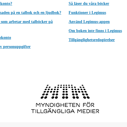
 konto?
Så läser du våra böcker
lnaden på en talbok och en ljudbok?
Funktioner i Legimus
 som arbetar med talböcker på
Använd Legimus-appen
Om boken inte finns i Legimus
okonto
Tillgänglighetsredogörelser
v personuppgifter