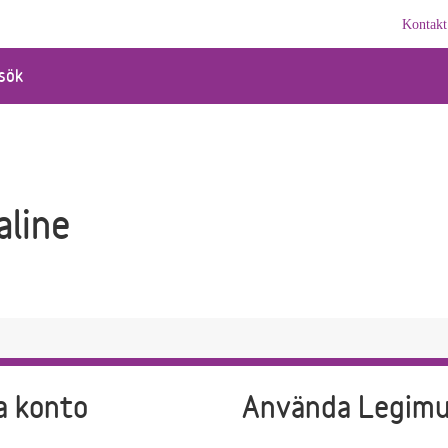
Kontakt
sök
aline
a konto
Använda Legim