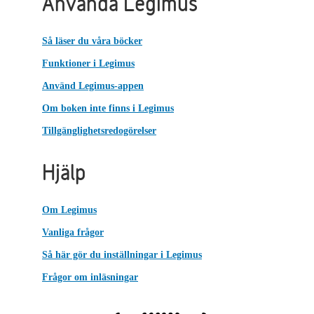
Använda Legimus
Så läser du våra böcker
Funktioner i Legimus
Använd Legimus-appen
Om boken inte finns i Legimus
Tillgänglighetsredogörelser
Hjälp
Om Legimus
Vanliga frågor
Så här gör du inställningar i Legimus
Frågor om inläsningar