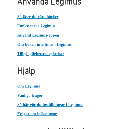
Använda Legimus
Så läser du våra böcker
Funktioner i Legimus
Använd Legimus-appen
Om boken inte finns i Legimus
Tillgänglighetsredogörelser
Hjälp
Om Legimus
Vanliga frågor
Så här gör du inställningar i Legimus
Frågor om inläsningar