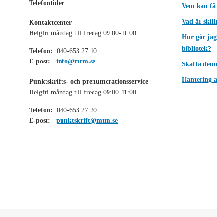
Telefontider
Vem kan få
Vad är skil
Kontaktcenter
Helgfri måndag till fredag 09:00-11:00
Hur gör jag
bibliotek?
Telefon:
040-653 27 10
E-post:
info@mtm.se
Skaffa dem
Hantering a
Punktskrifts- och prenumerationsservice
Helgfri måndag till fredag 09:00-11:00
Telefon:
040-653 27 20
E-post:
punktskrift@mtm.se