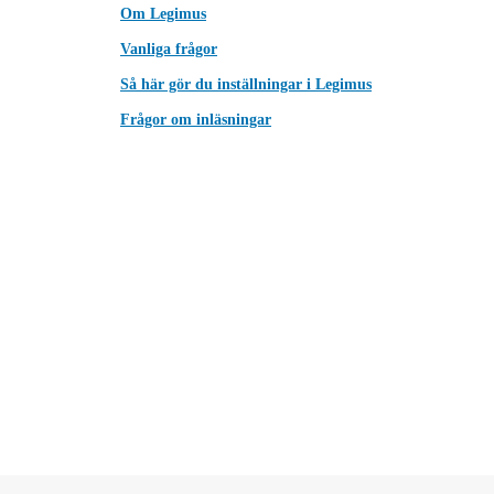
Om Legimus
Vanliga frågor
Så här gör du inställningar i Legimus
Frågor om inläsningar