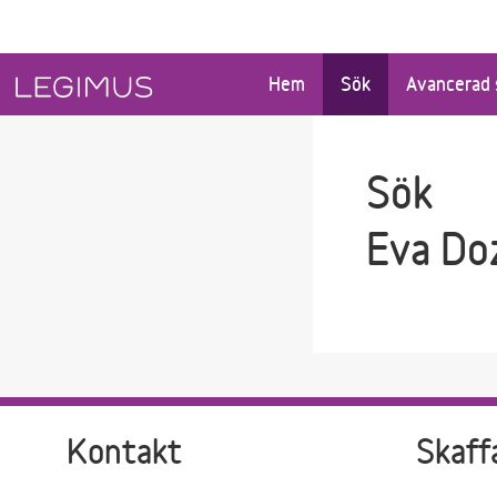
Gå till sökfältet
Gå till huvudinnehåll
Hem
Sök
Avancerad 
Sök
Eva Do
Kontakt
Skaff