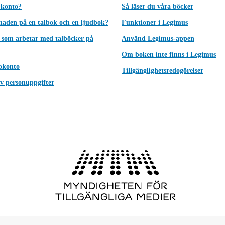
 konto?
Så läser du våra böcker
lnaden på en talbok och en ljudbok?
Funktioner i Legimus
 som arbetar med talböcker på
Använd Legimus-appen
Om boken inte finns i Legimus
okonto
Tillgänglighetsredogörelser
v personuppgifter