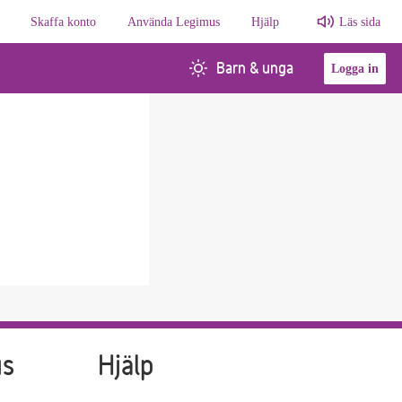
Skaffa konto
Använda Legimus
Hjälp
Läs sida
Barn & unga
Logga in
us
Hjälp