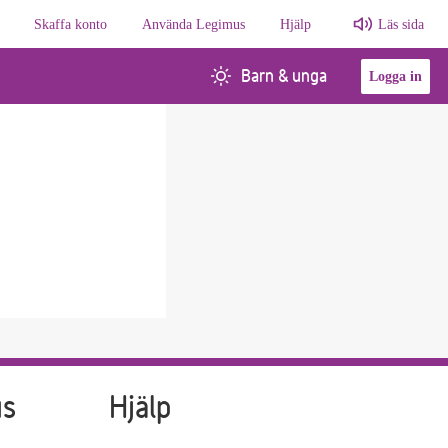
Skaffa konto
Använda Legimus
Hjälp
Läs sida
Barn & unga
Logga in
us
Hjälp