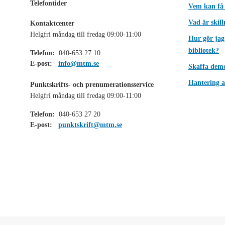
Telefontider
Vem kan få
Vad är skil
Kontaktcenter
Helgfri måndag till fredag 09:00-11:00
Hur gör jag
bibliotek?
Telefon:
040-653 27 10
E-post:
info@mtm.se
Skaffa dem
Hantering a
Punktskrifts- och prenumerationsservice
Helgfri måndag till fredag 09:00-11:00
Telefon:
040-653 27 20
E-post:
punktskrift@mtm.se