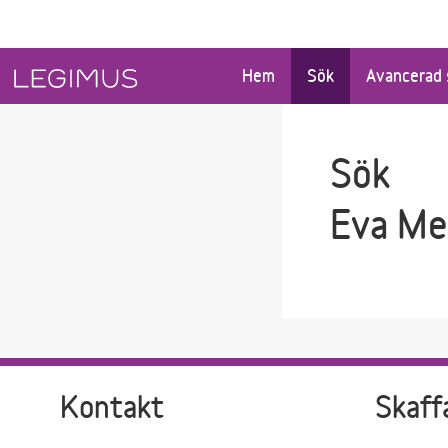
Gå till sökfältet
Gå till huvudinnehåll
Hem
Sök
Avancerad 
Sök
Eva Me
Kontakt
Skaff