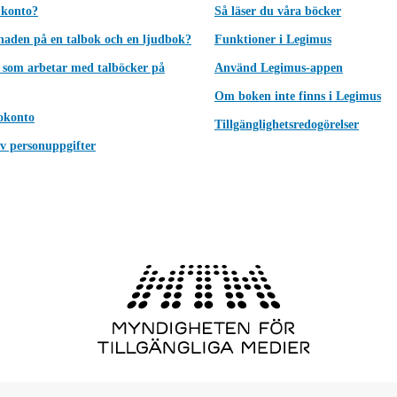
 konto?
Så läser du våra böcker
lnaden på en talbok och en ljudbok?
Funktioner i Legimus
 som arbetar med talböcker på
Använd Legimus-appen
Om boken inte finns i Legimus
okonto
Tillgänglighetsredogörelser
v personuppgifter