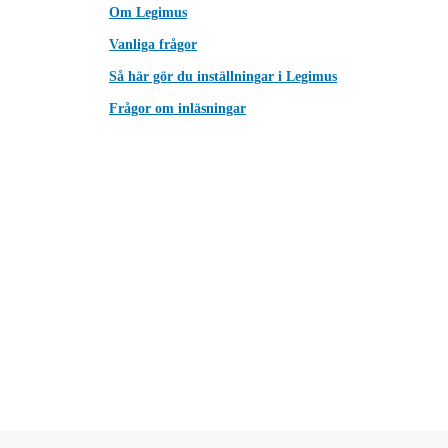
Om Legimus
Vanliga frågor
Så här gör du inställningar i Legimus
Frågor om inläsningar