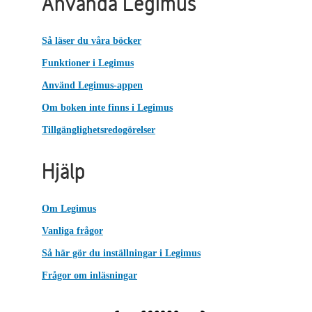
Använda Legimus
Så läser du våra böcker
Funktioner i Legimus
Använd Legimus-appen
Om boken inte finns i Legimus
Tillgänglighetsredogörelser
Hjälp
Om Legimus
Vanliga frågor
Så här gör du inställningar i Legimus
Frågor om inläsningar