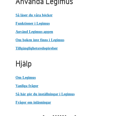
Använda Legimus
Så läser du våra böcker
Funktioner i Legimus
Använd Legimus-appen
Om boken inte finns i Legimus
Tillgänglighetsredogörelser
Hjälp
Om Legimus
Vanliga frågor
Så här gör du inställningar i Legimus
Frågor om inläsningar