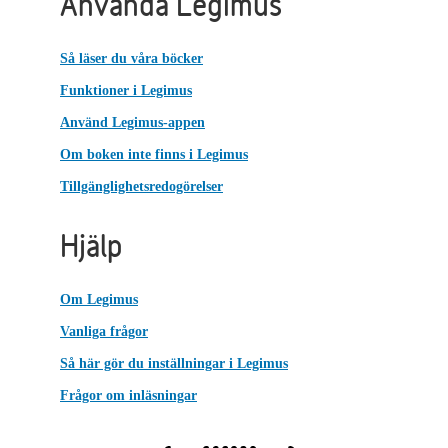
Använda Legimus
Så läser du våra böcker
Funktioner i Legimus
Använd Legimus-appen
Om boken inte finns i Legimus
Tillgänglighetsredogörelser
Hjälp
Om Legimus
Vanliga frågor
Så här gör du inställningar i Legimus
Frågor om inläsningar