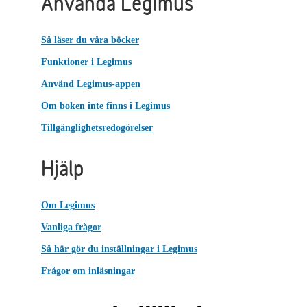
Använda Legimus
Så läser du våra böcker
Funktioner i Legimus
Använd Legimus-appen
Om boken inte finns i Legimus
Tillgänglighetsredogörelser
Hjälp
Om Legimus
Vanliga frågor
Så här gör du inställningar i Legimus
Frågor om inläsningar