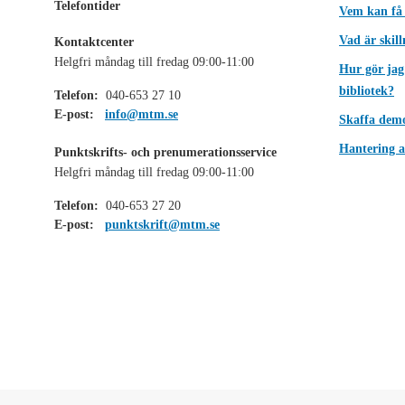
Telefontider
Vem kan få
Vad är skil
Kontaktcenter
Helgfri måndag till fredag 09:00-11:00
Hur gör jag
bibliotek?
Telefon:
040-653 27 10
E-post:
info@mtm.se
Skaffa dem
Hantering a
Punktskrifts- och prenumerationsservice
Helgfri måndag till fredag 09:00-11:00
Telefon:
040-653 27 20
E-post:
punktskrift@mtm.se