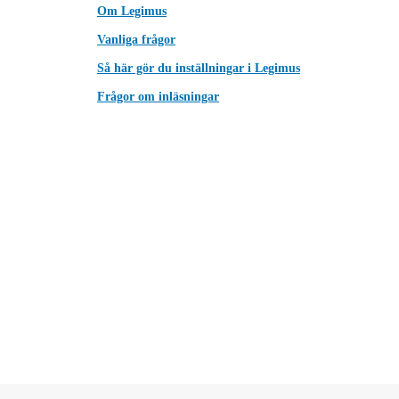
Om Legimus
Vanliga frågor
Så här gör du inställningar i Legimus
Frågor om inläsningar