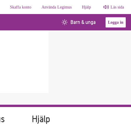
Skaffa konto
Använda Legimus
Hjälp
Läs sida
Barn & unga
Logga in
us
Hjälp