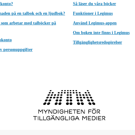
 konto?
Så läser du våra böcker
lnaden på en talbok och en ljudbok?
Funktioner i Legimus
 som arbetar med talböcker på
Använd Legimus-appen
Om boken inte finns i Legimus
okonto
Tillgänglighetsredogörelser
v personuppgifter