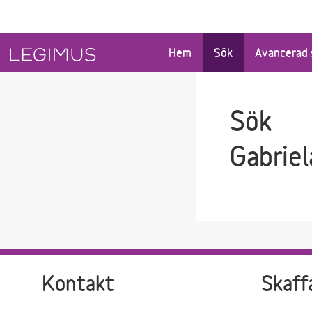
Gå till sökfältet
Gå till huvudinnehåll
Hem
Sök
Avancerad 
Sök
Gabriel
Kontakt
Skaff