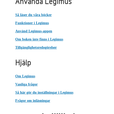
Använda Legimus
Så läser du våra böcker
Funktioner i Legimus
Använd Legimus-appen
Om boken inte finns i Legimus
Tillgänglighetsredogörelser
Hjälp
Om Legimus
Vanliga frågor
Så här gör du inställningar i Legimus
Frågor om inläsningar