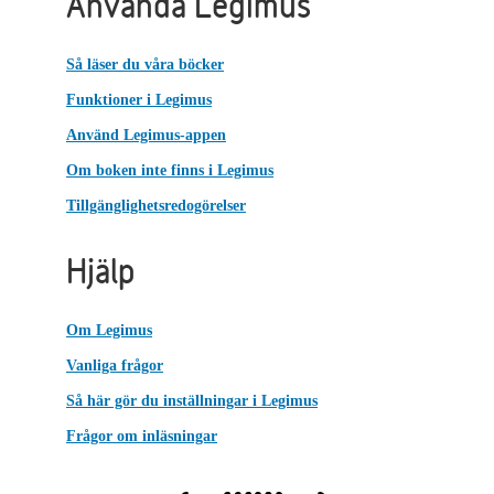
Använda Legimus
Så läser du våra böcker
Funktioner i Legimus
Använd Legimus-appen
Om boken inte finns i Legimus
Tillgänglighetsredogörelser
Hjälp
Om Legimus
Vanliga frågor
Så här gör du inställningar i Legimus
Frågor om inläsningar