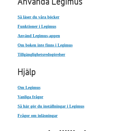
Använda Legimus
Så läser du våra böcker
Funktioner i Legimus
Använd Legimus-appen
Om boken inte finns i Legimus
Tillgänglighetsredogörelser
Hjälp
Om Legimus
Vanliga frågor
Så här gör du inställningar i Legimus
Frågor om inläsningar