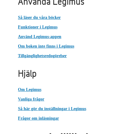
Använda Legimus
Så läser du våra böcker
Funktioner i Legimus
Använd Legimus-appen
Om boken inte finns i Legimus
Tillgänglighetsredogörelser
Hjälp
Om Legimus
Vanliga frågor
Så här gör du inställningar i Legimus
Frågor om inläsningar