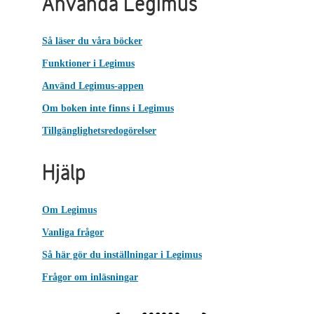
Använda Legimus
Så läser du våra böcker
Funktioner i Legimus
Använd Legimus-appen
Om boken inte finns i Legimus
Tillgänglighetsredogörelser
Hjälp
Om Legimus
Vanliga frågor
Så här gör du inställningar i Legimus
Frågor om inläsningar