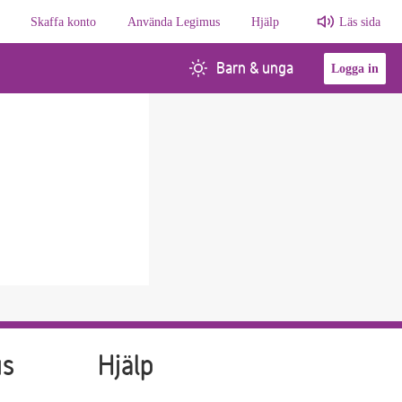
Skaffa konto
Använda Legimus
Hjälp
Läs sida
Barn & unga
Logga in
us
Hjälp