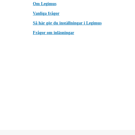
Om Legimus
Vanliga frågor
Så här gör du inställningar i Legimus
Frågor om inläsningar