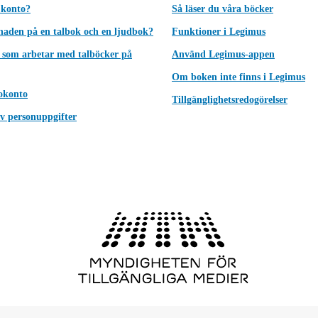
 konto?
Så läser du våra böcker
lnaden på en talbok och en ljudbok?
Funktioner i Legimus
 som arbetar med talböcker på
Använd Legimus-appen
Om boken inte finns i Legimus
okonto
Tillgänglighetsredogörelser
v personuppgifter