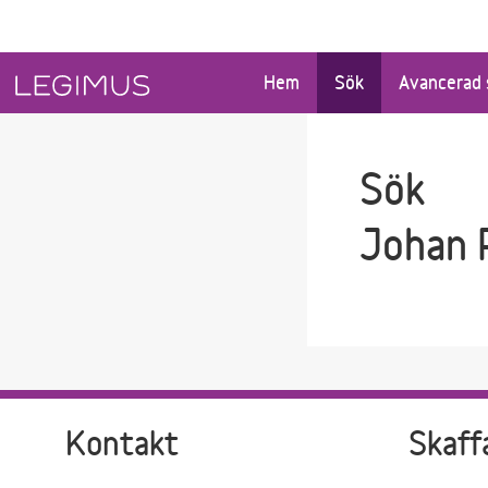
Gå till sökfältet
Gå till huvudinnehåll
Hem
Sök
Avancerad 
Sök
Johan 
Kontakt
Skaff