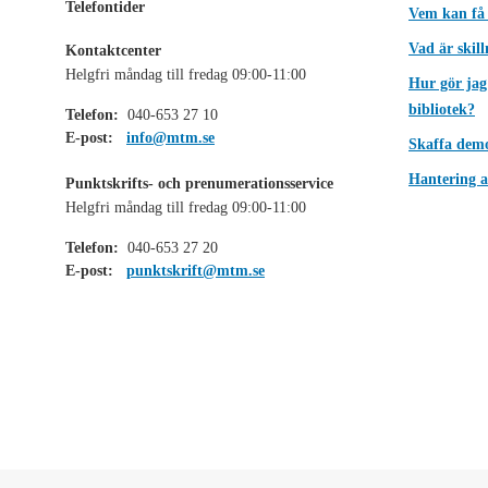
Telefontider
Vem kan få
Vad är skil
Kontaktcenter
Helgfri måndag till fredag 09:00-11:00
Hur gör jag
bibliotek?
Telefon:
040-653 27 10
E-post:
info@mtm.se
Skaffa dem
Hantering a
Punktskrifts- och prenumerationsservice
Helgfri måndag till fredag 09:00-11:00
Telefon:
040-653 27 20
E-post:
punktskrift@mtm.se