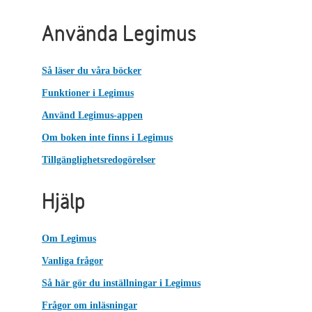
Använda Legimus
Så läser du våra böcker
Funktioner i Legimus
Använd Legimus-appen
Om boken inte finns i Legimus
Tillgänglighetsredogörelser
Hjälp
Om Legimus
Vanliga frågor
Så här gör du inställningar i Legimus
Frågor om inläsningar