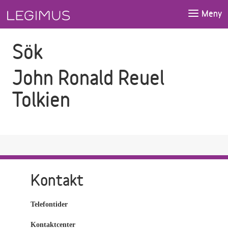
Gå till sökfältet
Gå till huvudinnehåll
Meny
Sök
John Ronald Reuel
Tolkien
Kontakt
Telefontider
Kontaktcenter