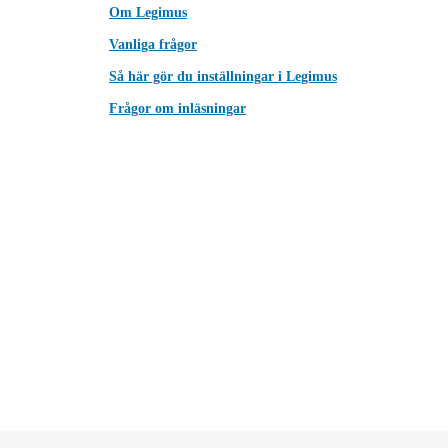
Om Legimus
Vanliga frågor
Så här gör du inställningar i Legimus
Frågor om inläsningar