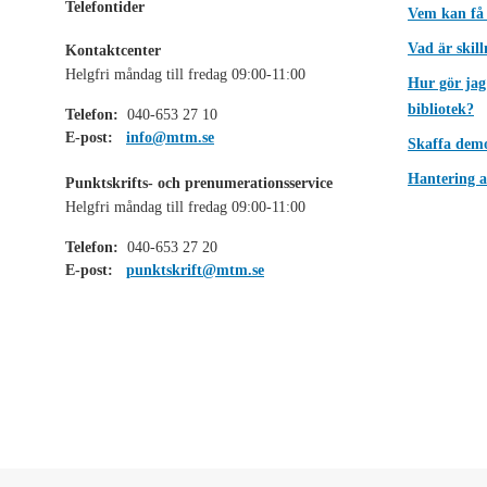
Telefontider
Vem kan få
Vad är skil
Kontaktcenter
Helgfri måndag till fredag 09:00-11:00
Hur gör jag
bibliotek?
Telefon:
040-653 27 10
E-post:
info@mtm.se
Skaffa dem
Hantering a
Punktskrifts- och prenumerationsservice
Helgfri måndag till fredag 09:00-11:00
Telefon:
040-653 27 20
E-post:
punktskrift@mtm.se