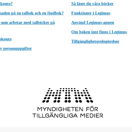
 konto?
Så läser du våra böcker
lnaden på en talbok och en ljudbok?
Funktioner i Legimus
 som arbetar med talböcker på
Använd Legimus-appen
Om boken inte finns i Legimus
okonto
Tillgänglighetsredogörelser
v personuppgifter