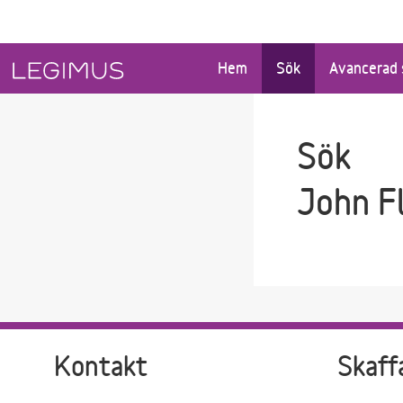
Gå till sökfältet
Gå till huvudinnehåll
Hem
Sök
Avancerad 
Sök
John F
Kontakt
Skaff