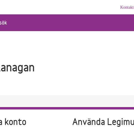
Kontakt
sök
lanagan
a konto
Använda Legim