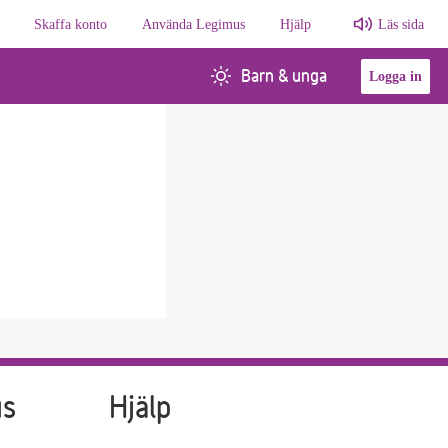
Skaffa konto
Använda Legimus
Hjälp
Läs sida
Barn & unga
Logga in
us
Hjälp