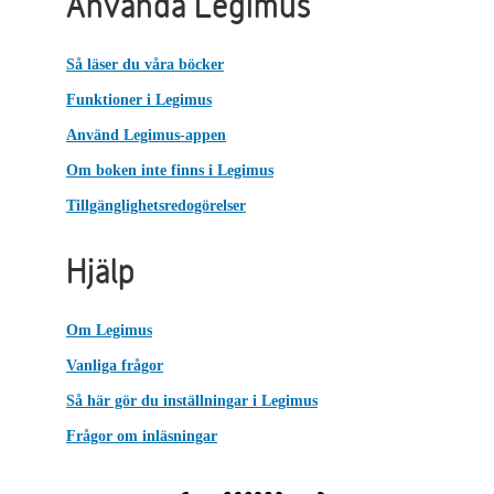
Använda Legimus
Så läser du våra böcker
Funktioner i Legimus
Använd Legimus-appen
Om boken inte finns i Legimus
Tillgänglighetsredogörelser
Hjälp
Om Legimus
Vanliga frågor
Så här gör du inställningar i Legimus
Frågor om inläsningar